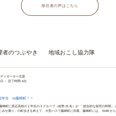
移住者の声はこちら
理者のつぶやき
地域おこし協力隊
ーディネーター北畠
5日
読了時間: 4分
2年生 in藤崎町！！
 日、藤崎町に黒石高校の 2 年生の 3 グループ（総勢 25 名）が 「 総合的な探究
こみせ通り」の町歩きを終えて、大型バスで藤崎町に到着。藤崎町には、 13:00 から 15:0