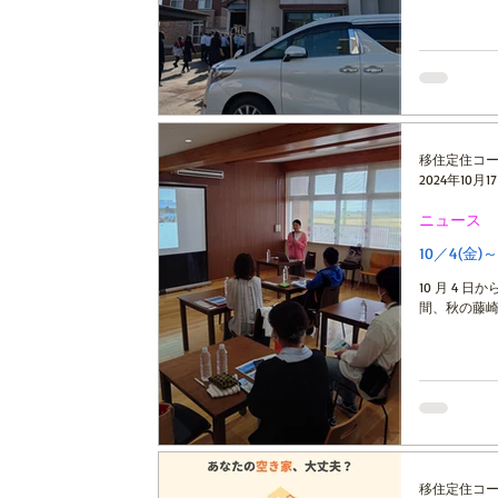
移住定住コ
2024年10月1
ニュース
10／4(
10 月 4 
間、秋の藤崎
移住定住コ