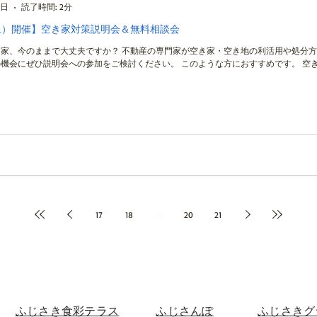
0日
読了時間: 2分
（土）開催】空き家対策説明会＆無料相談会
家、今のままで大丈夫ですか？ 不動産の専門家が空き家・空き地の利活用や処分方
機会にぜひ説明会への参加をご検討ください。 このような方におすすめです。 空き
17
18
19
20
21
​ふじさき食彩テラス
​ふじさんぽ
ふじさきグ