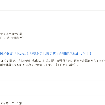
ーディネーター北畠
7日
読了時間: 7分
金)～10／6(日)「おためし地域おこし協力隊」が開催されました！！
日から 2 泊 3 日で、「おためし地域おこし協力隊」が開催され、東京と北海道から 1 名
町で体験していただ内容をご紹介します。 【１日目の体験】...
ーディネーター北畠