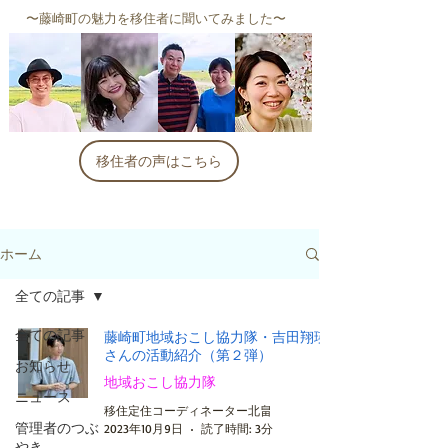
​〜藤崎町の魅力を移住者に聞いてみました〜
移住者の声はこちら
ホーム
全ての記事
全ての記事
藤崎町地域おこし協力隊・吉田翔瑛
さんの活動紹介（第２弾）
お知らせ
地域おこし協力隊
ニュース
移住定住コーディネーター北畠
管理者のつぶ
2023年10月9日
読了時間: 3分
やき