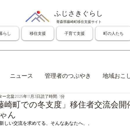
ふじさきぐらし
青森県藤崎町移住支援サイト
暮らし
移住支援
子育て支援
町の人たち
ニュース
管理者のつぶやき
地域おこ
ター北畠
2025年11月3日
読了時間: 1分
(土)藤崎町での冬支度」移住者交流会開催
ゃん
新しい交流を求めてる、そんなあなたへ、、