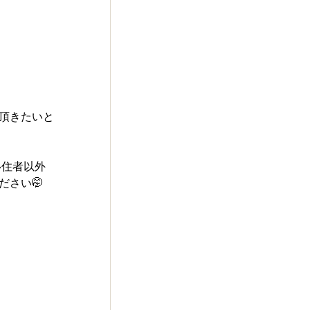
頂きたいと
移住者以外
さい🤭