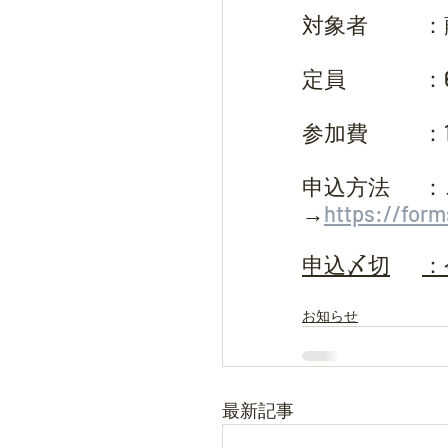
対
定員
参
申込方法	：こちらのURLからお申し込みください
→
https://for
申込
お知らせ
最新記事