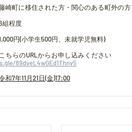
象者		：藤崎町に移住された方・関心のある町外の方
		：6組程度
加費		：1,000円(小学生500円、未就学児無料)
ms.gle/89dveL4wGEd1Thnv5
〆切	：令和7年11月21日(金)17:00