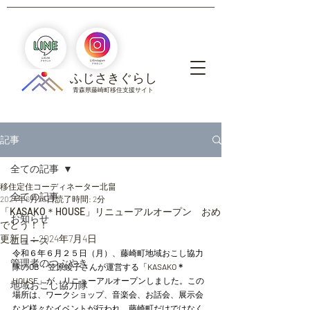
​ふじさきぐらし
青森県藤崎町移住支援サイト
記事
全ての記事
移住定住コーディネーター北畠
全ての記事
2024年6月25日
読了時間: 2分
「KASAKO＊HOUSE」リニューアルオープン おめ
お知らせ
でとう！！
更新日：
2024年7月4日
ニュース
令和６年６月２５日（月）、藤崎町地域おこし協力
管理者のつぶやき
隊の
OB
・笠原綾子さんが運営する「
KASAKO＊
HOUSE
」が、リニューアルオープンしました。この
地域おこし協力隊
場所は、ワークショップ、音楽会、お話会、展示会
など様々なイベントが行われ、藤崎町だけではなく