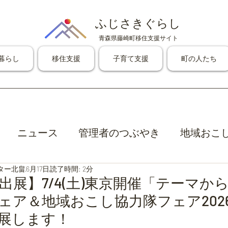
ふじさきぐらし
青森県藤崎町移住支援サイト
暮らし
移住支援
子育て支援
町の人たち
ニュース
管理者のつぶやき
地域おこ
ター北畠
6月17日
読了時間: 2分
出展】7/4(土)東京開催「テーマか
ェア＆地域おこし協力隊フェア202
展します！