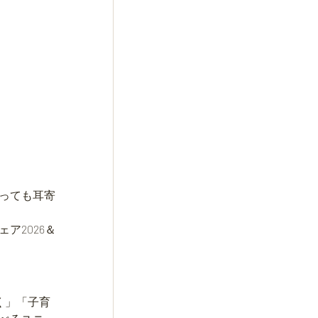
っても耳寄
ア2026＆
く」「子育