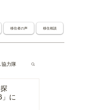
移住者の声
移住相談
し協力隊
ら探
6」に