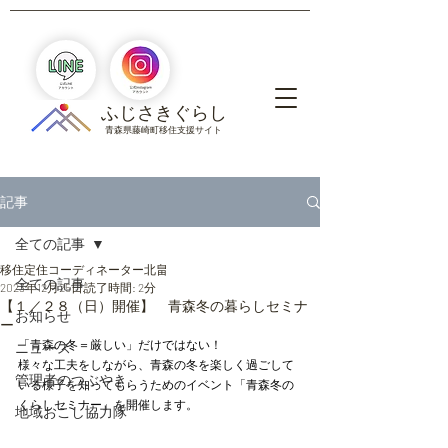
​ふじさきぐらし
青森県藤崎町移住支援サイト
記事
全ての記事
移住定住コーディネーター北畠
全ての記事
2023年12月25日
読了時間: 2分
【１／２８（日）開催】 青森冬の暮らしセミナ
お知らせ
ー
「青森の冬＝厳しい」だけではない！
ニュース
様々な工夫をしながら、青森の冬を楽しく過ごして
管理者のつぶやき
いる様子を知ってもらうためのイベント「青森冬の
くらしセミナー」を開催します。
地域おこし協力隊