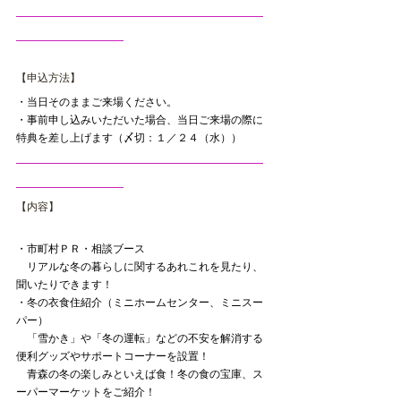
【申込方法】
・当日そのままご来場ください。
・事前申し込みいただいた場合、当日ご来場の際に
特典を差し上げます（〆切：１／２４（水））
【内容】
・市町村ＰＲ・相談ブース
　リアルな冬の暮らしに関するあれこれを見たり、
聞いたりできます！
・冬の衣食住紹介（ミニホームセンター、ミニスー
パー）
　「雪かき」や「冬の運転」などの不安を解消する
便利グッズやサポートコーナーを設置！
　青森の冬の楽しみといえば食！冬の食の宝庫、ス
ーパーマーケットをご紹介！