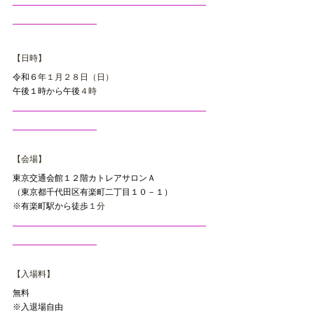
【日時】
令和６
年１月２８日（日）
午後１時から午後
４時
【会場】
東京交通会館１２階カトレアサロンＡ
（東京都千代田区有楽町二丁目１０－１）
※有楽町駅から徒歩
１分
【入場料】
無料
※入退場自由