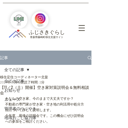
​ふじさきぐらし
青森県藤崎町移住支援サイト
記事
全ての記事
移住定住コーディネーター北畠
全ての記事
2024年10月10日
読了時間: 2分
【11／2（土）開催】空き家対策説明会＆無料相談
お知らせ
会
あなたの空き家、今のままで大丈夫ですか？
ニュース
不動産の専門家が空き家・空き地の利活用や処分方
管理者のつぶやき
法について詳しく説明します。
今年度、最後の説明会です。この機会にぜひ説明会
地域おこし協力隊
への参加をご検討ください。