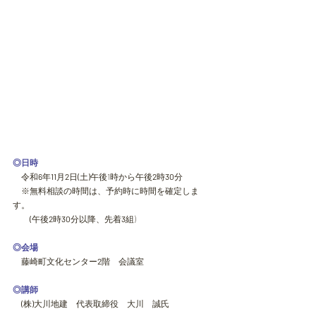
◎日時
　令和
6
年
11
月
2
日
(
土
)
午後1時から午後
2
時
30
分
　※無料相談の時間は、予約時に時間を確定しま
す。
(
午後
2
時
30
分以降、先着
3
組)
◎会場
　藤崎町文化センター
2
階　会議室
◎講師
(
株
)
大川地建　代表取締役　大川　誠氏