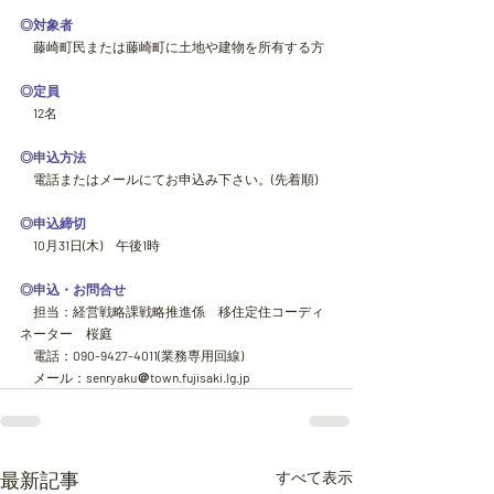
◎対象者
　藤崎町民または藤崎町に土地や建物を所有する方
◎定員
12
名
◎申込方法
　電話またはメールにてお申込み下さい。
(
先着順
)
◎申込締切
10
月
31
日
(
木
)
　午後
1
時
◎申込・お問合せ
　担当：経営戦略課戦略推進係　移住定住コーディ
ネーター　桜庭
　電話：
090-9427-4011(
業務専用回線
)
　メール：
senryaku＠town.fujisaki.lg.jp
最新記事
すべて表示