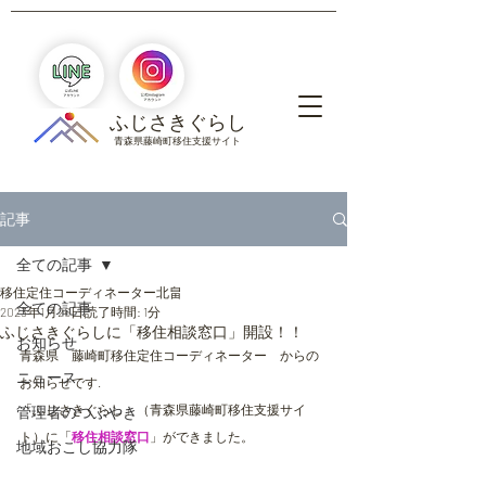
​ふじさきぐらし
青森県藤崎町移住支援サイト
記事
全ての記事
移住定住コーディネーター北畠
全ての記事
2023年1月26日
読了時間: 1分
ふじさきぐらしに「移住相談窓口」開設！！
お知らせ
青森県　藤崎町移住定住コーディネーター　からの
ニュース
お知らせです.
「ふじさきぐらし」（青森県藤崎町移住支援サイ
管理者のつぶやき
ト）に「
移住相談窓口
」ができました。
地域おこし協力隊