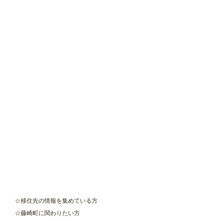
　☆移住先の情報を集めている方
　☆藤崎町に関わりたい方