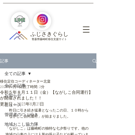
​ふじさきぐらし
青森県藤崎町移住支援サイト
記事
全ての記事
移住定住コーディネーター北畠
全ての記事
2023年8月11日
読了時間: 2分
令和５年８月１１日（金）【ながしこ合同運行】
お知らせ
が開催されました！！
更新日：
2023年8月21日
ニュース
　昨日に引き続き猛暑となったこの日、１０時から
管理者のつぶやき
「ながしこ合同運行」が始まりました。
地域おこし協力隊
「ながしこ」は藤崎町の独特な七夕祭りです。他の
地域の山車の上には人形や張り子などが載っていま