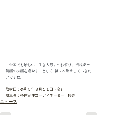
　全国でも珍しい「生き人形」のお祭り。伝統郷土
芸能の技能を絶やすことなく. 後世へ継承していきた
いですね。
取材日：令和５年８月１１日（金）
執筆者：移住定住コーディネーター　桜庭
ニュース
最新記事
すべて表示