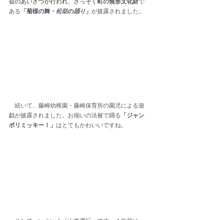
会のあいさつが行われ、さっそく
町の無形文化財
で
ある
「菊様の舞・
松助
の
踊り
」
が披露されました。
　続いて、藤崎幼稚園・藤崎保育所の園児による遊
戯が披露されました。お揃いの法被で踊る
「ジャン
ボリミッキー！」
はとてもかわいいですね。