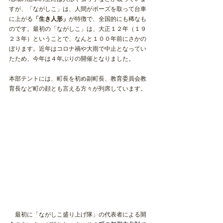
すが、「ながしこ」は、人間がポーズを取って台車
に上がる
「生き人形」
が特徴で、全国的にも稀なも
のです。最初の「ながしこ」は、大正１２年（１９
２３年）ということで、なんと１００年前にさかの
ぼります。近年はコロナ禍や大雨で中止となってい
たため、今年は４年ぶりの開催となりました。
本部テントには、町長を初め副町長、教育委員会教
育長など町の顔とも言える方々が列席しています。
　最初に「ながしこ盛り上げ隊」の代表者による開