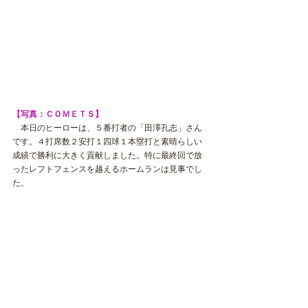
【写真：ＣＯＭＥＴＳ】
　本日のヒーローは、５番打者の「田澤孔志」さん
です。４打席数２安打１四球１本塁打と素晴らしい
成績で勝利に大きく貢献しました。特に最終回で放
ったレフトフェンスを越えるホームランは見事でし
た。