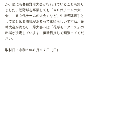
が、他にも各種野球大会が行われていることも知り
ました。朝野球を卒業しても「４０代チームの大
会」「５０代チームの大会」など、生涯野球選手と
して楽しめる環境があるって素晴らしいですね。藤
崎大会が終わり、県大会へは「花形モータース」の
出場が決定しています。優勝目指して頑張ってくだ
さい。
取材日：令和５年８月２７日（日）
執筆者：移住定住コーディネーター　桜庭　幸子
ニュース
最新記事
すべて表示