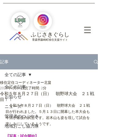
​ふじさきぐらし
青森県藤崎町移住支援サイト
記事
全ての記事
移住定住コーディネーター北畠
全ての記事
2023年8月27日
読了時間: 2分
令和５年８月２７日（日） 朝野球大会 ２１戦
お知らせ
目！！
　令和５年８月２７日（日）　朝野球大会　２１戦
ニュース
目が行われました。５月１３日に開幕した本大会も
管理者のつぶやき
今日が最後の試合です。岩木山も姿を現して試合を
楽しみにしているようです。
地域おこし協力隊
【写真：試合開始】