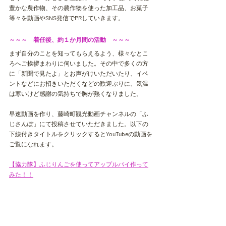
豊かな農作物、その農作物を使った加工品、お菓子
等々を動画や
SNS
発信で
PR
していきます。
～～～　着任後、約１か月間の活動　～～～
まず自分のことを知ってもらえるよう、様々なとこ
ろへご挨拶まわりに伺いました。その中で多くの方
に「新聞で見たよ」とお声がけいただいたり、イベ
ントなどにお招きいただくなどの歓迎ぶりに、気温
は寒いけど感謝の気持ちで胸が熱くなりました。
早速動画を作り、藤崎町観光動画チャンネルの「ふ
じさんぽ」にて投稿させていただきました。以下の
下線付きタイトルをクリックすると
YouTube
の動画を
ご覧になれます。
【協力隊】ふじりんごを使ってアップルパイ作って
みた！！