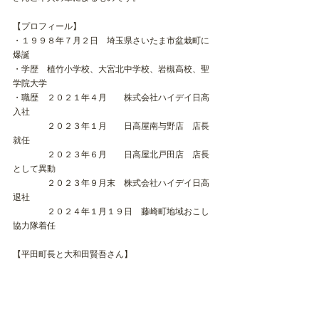
【プロフィール】
・１９９８年７月２日　埼玉県さいたま市盆栽町に
爆誕
・学歴　植竹小学校、大宮北中学校、岩槻高校、聖
学院大学
・職歴　２０２１年４月　　株式会社ハイデイ日高
入社　
　　　　２０２３年１月　　日高屋南与野店　店長
就任
　　　　２０２３年６月　　日高屋北戸田店　店長
として異動
　　　　２０２３年９月末　株式会社ハイデイ日高
退社
　　　　２０２４年１月１９日　藤崎町地域おこし
協力隊着任
【平田町長と大和田賢吾さん】