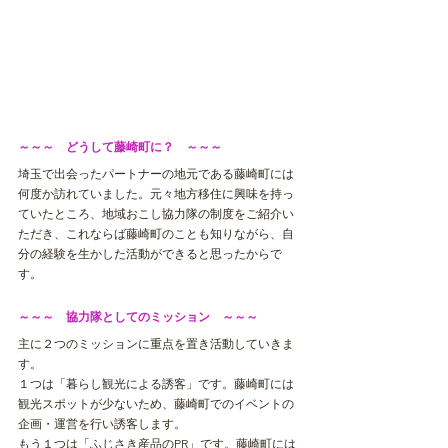
～～～　どうして藤崎町に？　～～～
埼玉で出会ったパートナーの地元である藤崎町には
何度か訪れていました。元々地方移住に興味を持っ
ていたところ、地域おこし協力隊の制度をご紹介い
ただき、これならば藤崎町のことも知りながら、自
分の経験を生かした活動ができると思ったからで
す。
～～～　協力隊としてのミッション　～～～
主に２つのミッションに重点を置き活動していきま
す。
１つは「暮らし観光による誘客」です。藤崎町には
観光スポットが少ないため、藤崎町でのイベントの
企画・運営を行い誘客します。
もう１つは「ふじさき産品の
PR
」です。藤崎町には