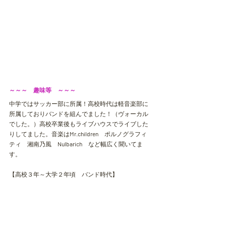
～～～　趣味等　～～～
中学ではサッカー部に所属！高校時代は軽音楽部に
所属しておりバンドを組んでました！（ヴォーカル
でした。）高校卒業後もライブハウスでライブした
りしてました。音楽は
Mr.children
　ポルノグラフィ
ティ　湘南乃風　
Nulbarich
　など幅広く聞いてま
す。
【高校３年～大学２年頃　バンド時代】