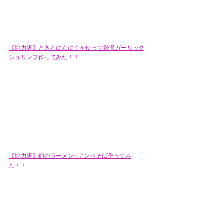
【協力隊】ときわにんにくを使って贅沢ガーリック
シュリンプ作ってみた！！
【協力隊】幻のラーメン?!アンペそば作ってみ
た！！