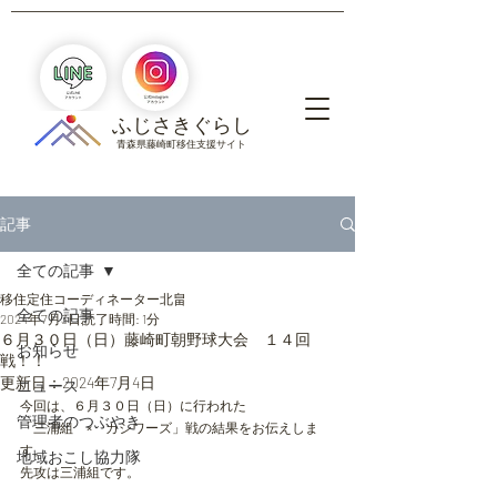
​ふじさきぐらし
青森県藤崎町移住支援サイト
記事
全ての記事
移住定住コーディネーター北畠
全ての記事
2024年7月3日
読了時間: 1分
６月３０日（日）藤崎町朝野球大会 １４回
お知らせ
戦！！
更新日：
2024年7月4日
ニュース
今回は、６月３０日（日）に行われた
管理者のつぶやき
「三浦組　
×
　カシワーズ」戦の結果をお伝えしま
す。
地域おこし協力隊
先攻は三浦組です。