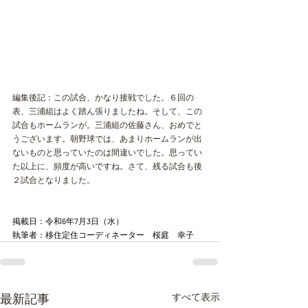
編集後記：この試合、かなり接戦でした。６回の
表、三浦組はよく踏ん張りましたね。そして、この
試合もホームランが。三浦組の佐藤さん、おめでと
うございます。朝野球では、あまりホームランが出
ないものと思っていたのは間違いでした。思ってい
た以上に、頻度が高いですね。さて、残る試合も後
２試合となりました。
掲載日：令和
6
年
7
月
3
日（水）
執筆者：移住定住コーディネーター　桜庭　幸子
最新記事
すべて表示