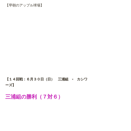
【早朝のアップル球場】
【１４回戦：６月３０日（日）　三浦組　×　カシワ
ーズ】
三浦組の勝利（７対６）