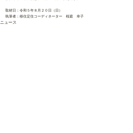
取材日：令和５年８月２０日（日）
執筆者：移住定住コーディネーター　桜庭　幸子
ニュース
最新記事
すべて表示