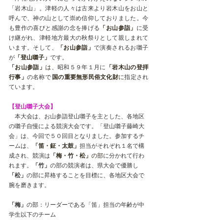
「岩木山」。津軽の人々は古来より岩木山をお山と
呼んで、神の山として崇め信仰しておりました。今
も豊作の喜びと感謝の念を捧げる
「お山参詣」
に受
け継がれ、津軽地方最大の秋祭りとして親しまれて
います。そして、
「お山参詣」
で演奏されるお囃子
が
「登山囃子」
です。
「お山参詣」
は、
昭和５９年１月に
「岩木山の登拝
行事」
の名称で
国の重要無形民俗文化財
に
指定され
ています。
【登山囃子大会】
　本大会は、お山参詣登山囃子を主とした、各地区
の囃子自慢による競演大会です。「登山囃子藤崎大
会」は、今回で５０回目となりました。参加するチ
ームは、
「笛・鉦・太鼓」
担当がそれぞれ１名で構
成され、競演は
「梅・竹・松」
の部
に分かれて行わ
れます。
「竹」
の部の競演者は、県大会で優勝し
「松」
の部に昇格することを目標に、各地区大会で
腕を磨きます。
「梅」
の部：リーダーである「笛」担当の年齢が中
学生以下のチーム