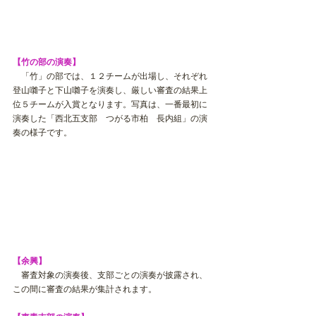
【竹の部の演奏】
　「竹」の部では、１２チームが出場し、それぞれ
登山囃子と下山囃子を演奏し、厳しい審査の結果上
位５チームが入賞となります。写真は、一番最初に
演奏した「
西北五支部　つがる市柏　
長内組」の演
奏の様子です。
【余興】
　審査対象の演奏後、支部ごとの演奏が披露され、
この間に審査の結果が集計されます。