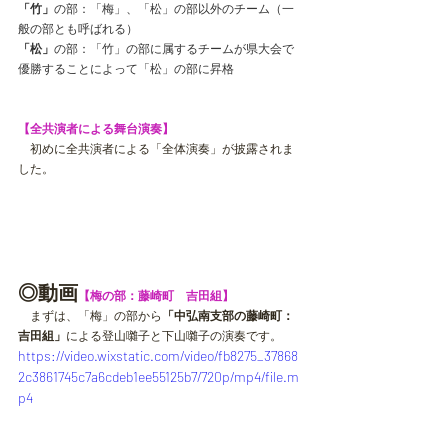
「竹」
の部：「梅」、「松」の部以外のチーム（一
般の部とも呼ばれる）
「松」
の部：「竹」の部に属するチームが県大会で
優勝することによって「松」の部に昇格
【全共演者による舞台演奏】
　初めに全共演者による「全体演奏」が披露されま
した。
◎動画
【梅の部：藤崎町　吉田組】　
　まずは、「梅」の部から
「中弘南支部の藤崎町：
吉田組」
による登山囃子と下山囃子の演奏です。
https://video.wixstatic.com/video/fb8275_37868
2c3861745c7a6cdeb1ee55125b7/720p/mp4/file.m
p4