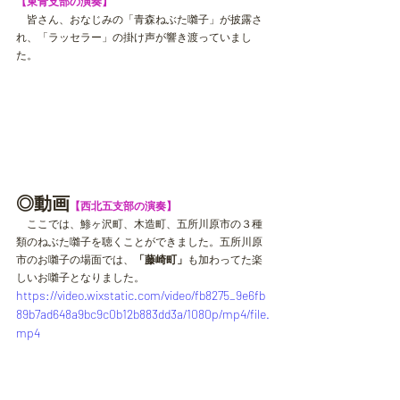
【東青支部の演奏】
　皆さん、おなじみの「青森ねぶた囃子」が披露さ
れ、「ラッセラー」の掛け声が響き渡っていまし
た。
◎動画
【西北五支部の演奏】
　ここでは、鯵ヶ沢町、木造町、五所川原市の３種
類のねぶた囃子を聴くことができました。五所川原
市のお囃子の場面では、
「藤崎町」
も加わってた楽
しいお囃子となりました。
https://video.wixstatic.com/video/fb8275_9e6fb
89b7ad648a9bc9c0b12b883dd3a/1080p/mp4/file.
mp4