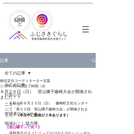
​ふじさきぐらし
青森県藤崎町移住支援サイト
記事
全ての記事
移住定住コーディネーター北畠
全ての記事
2023年8月24日
読了時間: 3分
８月２０日（日） 登山囃子藤崎大会が開催され
お知らせ
ました！！
　令和５年８月２０日（日）　藤崎町文化センター
ニュース
にて「第５０回　登山囃子藤崎大会」が開催されま
管理者のつぶやき
した。
（本文中に動画が２本あります）
地域おこし協力隊
【登山囃子って何？】
　津軽地方の人々にとってかけがえのないシンボル