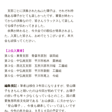
　支部ごとに演奏されたねぶた囃子は、それぞれ特
徴ある囃子がとても楽しかったです。審査が終わっ
てからの演奏なので、皆さんリラックスして楽しん
でる様子が伝わってきました。
　余興が終わると、今大会での順位が発表されまし
た。入賞した皆さん、おめでとうございます。本大
会も頑張ってください。
【上位入賞者】
第１位：東青支部　青森市原別　坂田組
第２位：中弘南支部　平川市柏木　栗林組
第３位：西北五支部　五所川原市川端　工藤組
第４位：中弘南支部　平川市新館　工藤組
第５位：中弘南支部　平川市尾上　今組　
編集後記：
筆者は移住３年目になりますが、登山囃
子をきちんと聴いたのは今回が初めてです。お囃子
の担い手も年々少なくなっているとのこと。
国の重
要無形民俗文化財である「お山参詣」に欠かせない
「登山囃子」。今後も継承していってほしいです
ね。今年の本大会は、９月１４日の予定です。