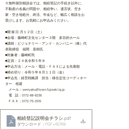
※
無料個別相談会では、相続登記の手続き以外に、
不動産の名義の問題や、相続争い、遺言状、空き
家・空き地処分、終活、年金など、幅広く相談をお
受けします。お気軽にお申込みください。
■開 催 日:月１２日（土）
■会場：藤崎町文化センター３階　多目的ホール
■講師：ビジョナリー・アンド・カンパニー（株）代
表取締役　福間　直樹氏
■対象者：藤崎町民
■定員：２４名令和５年８
■申込方法：メール・電話・ＦＡＸによる先着順　
■締め切り：令和５年８月１１日（金）
■申込先：経営戦略課　担当：移住定住コーディネー
ター　桜庭
　メール：
senryaku@town.fujisaki.lg.jp
　電     話：
0172-88-8236
     ＦＡＸ：
0172-75-2515
相続登記説明会チラシ
.pdf
ダウンロード：PDF • 657KB