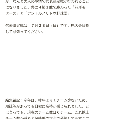
が、なんと大人の事情で
代表決定戦が行われること
になりました。
共に４勝１敗で終わった「花形モー
タース」と「アントルメサトウ野球団」
代表決定戦は、７
月２８日（日）です。県大会目指
して頑張ってください。
編集後記：今年は、昨年より１チーム少ないため、
順延等があっても日程に余裕が感じられました。と
は言っても、現在のチーム数は６チーム。これ以上
チーム数が減ると藤崎町の大会で優勝してもすぐに
県大会に進めるわけではなく、郡大会等を経る必要
があるとのこと。このままのチーム数が維持できる