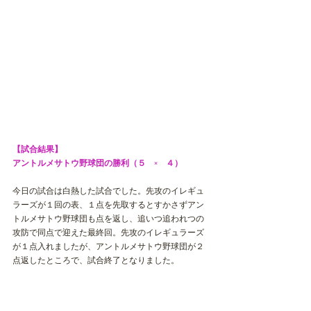
【試合結果】
アントルメサトウ野球団の勝利（５　×　４）　
今日の試合は白熱した試合でした。先攻のイレギュ
ラーズが１回の表、１点を先取するとすかさずアン
トルメサトウ野球団も点を返し、追いつ追われつの
攻防で同点で迎えた最終回。先攻のイレギュラーズ
が１点入れましたが、アントルメサトウ野球団が２
点返したところで、試合終了となりました。