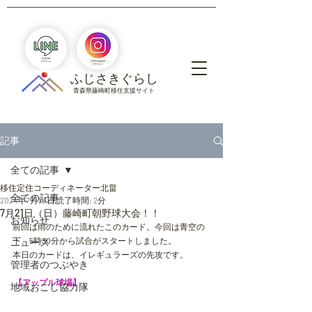
​ふじさきぐらし
青森県藤崎町移住支援サイト
記事
全ての記事
移住定住コーディネーター北畠
全ての記事
2024年7月23日
読了時間: 2分
7月21日（日）藤崎町朝野球大会！！
お知らせ
前回は雨のために流れたこのカード。今回は青空の
下、
5
時
30
分から試合がスタートしました。
ニュース
本日のカードは、イレギュラーズの先攻です。
管理者のつぶやき
【アップル球場】
地域おこし協力隊