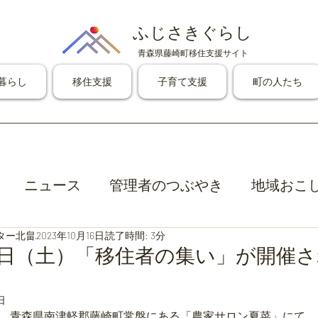
ふじさきぐらし
青森県藤崎町移住支援サイト
暮らし
移住支援
子育て支援
町の人たち
ニュース
管理者のつぶやき
地域おこ
ター北畠
2023年10月16日
読了時間: 3分
日（土）「移住者の集い」が開催さ
日
、青森県南津軽郡藤崎町常盤にある「農家サロン夏菜」にて、