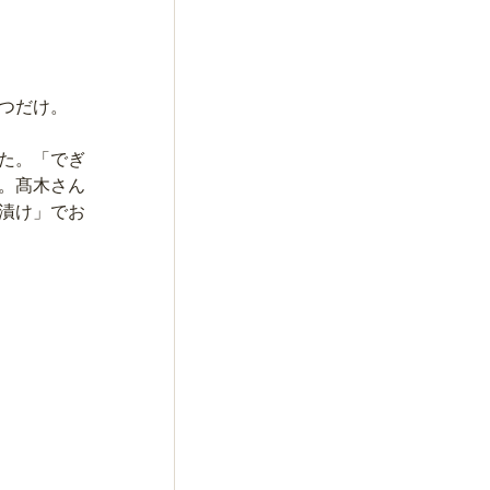
つだけ。
た。「でぎ
。髙木さん
漬け」でお