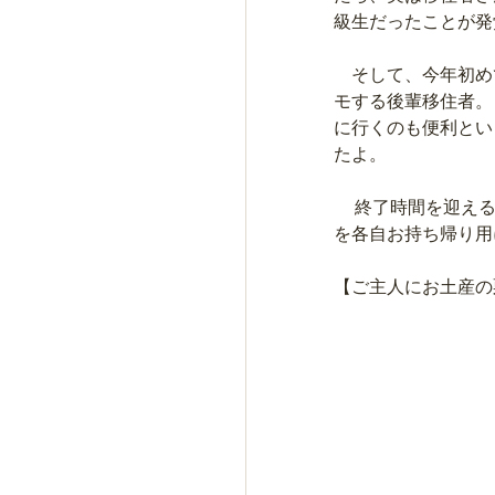
級生だったことが発
　そして、今年初め
モする後輩移住者。
に行くのも便利とい
たよ。
 　終了時間を迎えると「お土産あるよ」と言われ、髙木さんが作ってくれた「栗きんとん」
を各自お持ち帰り用
【ご主人にお土産の